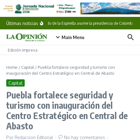
Saltar al contenido
Últimas noticias
Abelardo de la Espriella asume la presidencia de Colombia
Main Menu
Edición Impresa
Home
/
Capital
/
Puebla fortalece seguridad y turismo con
inauguración del Centro Estratégico en Central de Abasto
Capital
Puebla fortalece seguridad y
turismo con inauguración del
Centro Estratégico en Central de
Abasto
Por
Redaccion Editorial
No hay comentarios