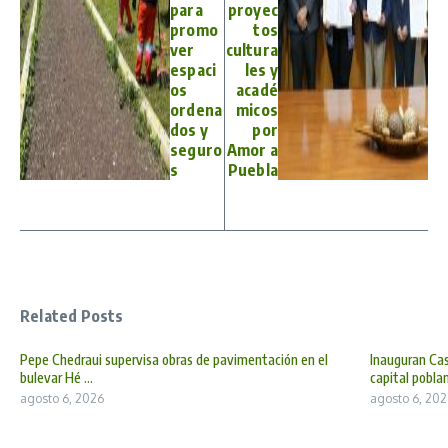
para
proyec
promo
tos
ver
cultura
espaci
les y
os
acadé
ordena
micos
dos y
por
seguro
Amor a
s
Puebla
Related Posts
Pepe Chedraui supervisa obras de pavimentación en el
Inauguran Cas
bulevar Hé ...
capital poblan 
agosto 6, 2026
agosto 6, 202