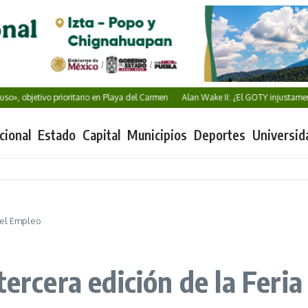
etivo prioritario en Playa del Carmen
Alan Wake II: ¿El GOTY injustamente olvi
cional
Estado
Capital
Municipios
Deportes
Universid
 del Empleo
tercera edición de la Feri