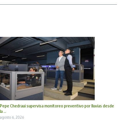
Pepe Chedraui supervisa monitoreo preventivo por lluvias desde
la ...
agosto 6, 2026