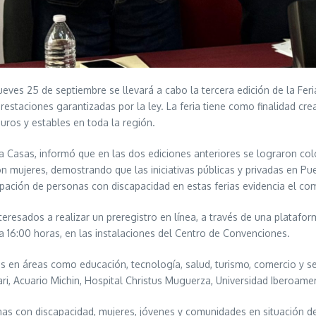
eves 25 de septiembre se llevará a cabo la tercera edición de la Fe
staciones garantizadas por la ley. La feria tiene como finalidad cre
ros y estables en toda la región.
eza Casas, informó que en las dos ediciones anteriores se lograron 
 mujeres, demostrando que las iniciativas públicas y privadas en Pue
ipación de personas con discapacidad en estas ferias evidencia el c
 interesados a realizar un preregistro en línea, a través de una platafo
 a 16:00 horas, en las instalaciones del Centro de Convenciones.
 en áreas como educación, tecnología, salud, turismo, comercio y serv
fari, Acuario Michin, Hospital Christus Muguerza, Universidad Iberoame
as con discapacidad, mujeres, jóvenes y comunidades en situación de v