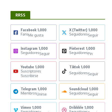
RRSS
Facebook
1,000
X (Twitter)
1,000
Fans
Seguidores
Me gusta
Seguir
Instagram
1,000
Pinterest
1,000
Seguidores
Seguidores
Seguir
Pin
Youtube
1,000
Tiktok
1,000
Suscriptores
Seguidores
Seguir
Suscribirse
Telegram
1,000
Soundcloud
1,000
Miembros
Seguidores
Unirse
Seguir
Vimeo
1,000
Dribbble
1,000
Seguidores
Seguidores