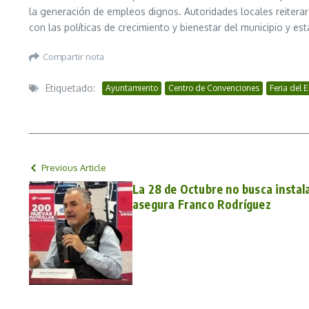
la generación de empleos dignos. Autoridades locales reitera
con las políticas de crecimiento y bienestar del municipio y es
Compartir nota
Etiquetado:
Ayuntamiento
Centro de Convenciones
Feria del 
Previous Article
La 28 de Octubre no busca instala
asegura Franco Rodríguez