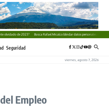
dado de 2023?
Busca Rafael Micalco blindar datos personales en Puebla
Cris
ad
Seguridad
viernes, agosto 7, 2026
a del Empleo