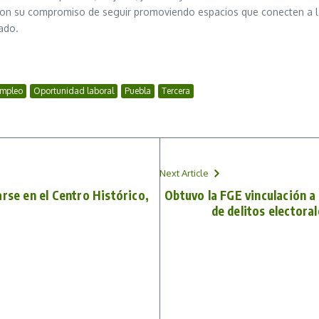
ron su compromiso de seguir promoviendo espacios que conecten a la
tado.
Empleo
Oportunidad laboral
Puebla
Tercera
Next Article
rse en el Centro Histórico,
Obtuvo la FGE vinculación a
de delitos electora