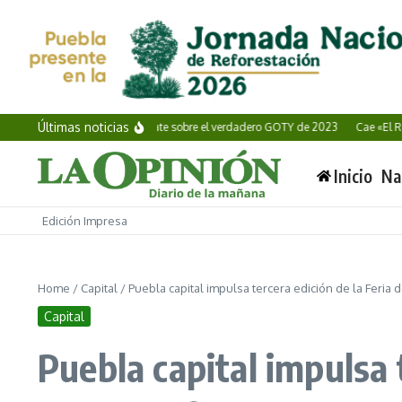
Saltar al contenido
Últimas noticias
Alan Wake II: El debate sobre el verdadero GOTY de 2023
Cae «El Ruso», obj
Inicio
Na
Edición Impresa
Home
/
Capital
/
Puebla capital impulsa tercera edición de la Feria
Capital
Puebla capital impulsa 