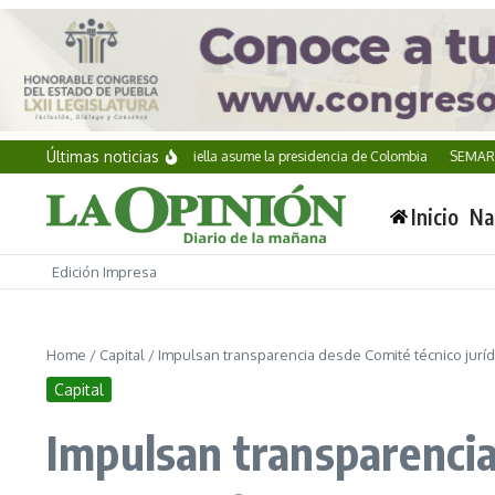
Saltar al contenido
Últimas noticias
Abelardo de la Espriella asume la presidencia de Colombia
SEMAR incauta 
Inicio
Na
Edición Impresa
Home
/
Capital
/
Impulsan transparencia desde Comité técnico juríd
Capital
Impulsan transparencia