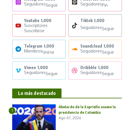
Seguidores
Seguidores
Seguir
Pin
Youtube
1,000
Tiktok
1,000
Suscriptores
Seguidores
Seguir
Suscribirse
Telegram
1,000
Soundcloud
1,000
Miembros
Seguidores
Unirse
Seguir
Vimeo
1,000
Dribbble
1,000
Seguidores
Seguidores
Seguir
Seguir
Lo más destacado
Abelardo de la Espriella asume la
1
presidencia de Colombia
Ago 07, 2026