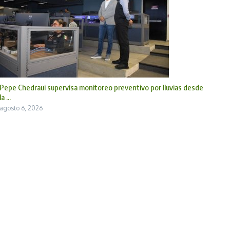
Pepe Chedraui supervisa monitoreo preventivo por lluvias desde
la ...
agosto 6, 2026