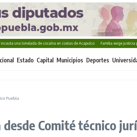
una tonelada de cocaína en costas de Acapulco
Familia exige justicia por Karl
cional
Estado
Capital
Municipios
Deportes
Universid
ico Puebla
 desde Comité técnico jur