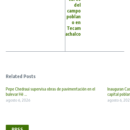
del
campo
poblan
o en
Tecam
achalco
Related Posts
Pepe Chedraui supervisa obras de pavimentación en el
Inauguran Cas
bulevar Hé ...
capital poblan 
agosto 6, 2026
agosto 6, 202
RRSS