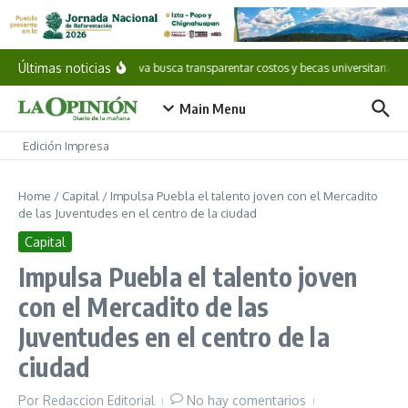
Saltar al contenido
Últimas noticias
Iniciativa busca transparentar costos y becas universitarias
Main Menu
Edición Impresa
Home
/
Capital
/
Impulsa Puebla el talento joven con el Mercadito
de las Juventudes en el centro de la ciudad
Capital
Impulsa Puebla el talento joven
con el Mercadito de las
Juventudes en el centro de la
ciudad
Por
Redaccion Editorial
No hay comentarios