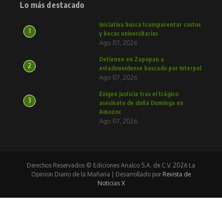
Lo más destacado
Iniciativa busca transparentar costos
1
y becas universitarias
Ago 07, 2026
Detienen en Zapopan a
2
estadounidense buscado por Interpol
Ago 07, 2026
Exigen justicia tras el trágico
3
asesinato de doña Dominga en
Amozoc
Ago 07, 2026
Derechos Reservados © Ediciones Analco S.A. de C.V. 2026 La
Opinion Diario de la Mañana | Desarrollado por
Revista de
Noticias X