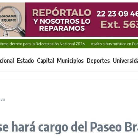
ecreto para la Reforestación Nacional 2026
Asalto a bus turístico en Puebla d
cional
Estado
Capital
Municipios
Deportes
Universid
avo
se hará cargo del Paseo B