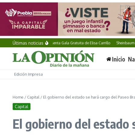
Saltar al contenido
Últimas noticias
Pepe Chedraui presenta Gala Gratuita de Elisa Carrillo
Sheinbaum firma d
Inicio
Na
Edición Impresa
Home
/
Capital
/
El gobierno del estado se hará cargo del Paseo Br
Capital
El gobierno del estado 