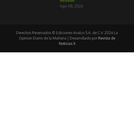
medallas
Ago 08, 2026
Derechos Reservados © Ediciones Analco S.A. de C.V. 2026 La
Opinion Diario de la Mañana | Desarrollado por
Revista de
Noticias X