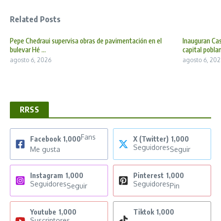
Related Posts
Pepe Chedraui supervisa obras de pavimentación en el
Inauguran Cas
bulevar Hé ...
capital poblan 
agosto 6, 2026
agosto 6, 202
RRSS
Fans
Facebook
1,000
X (Twitter)
1,000
Seguidores
Me gusta
Seguir
Instagram
1,000
Pinterest
1,000
Seguidores
Seguidores
Seguir
Pin
Youtube
1,000
Tiktok
1,000
Suscriptores