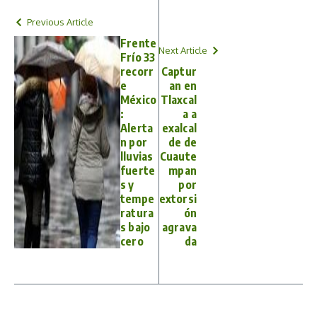
Previous Article
Frente
Next Article
Frío 33
recorr
Captur
e
an en
México
Tlaxcal
:
a a
Alerta
exalcal
n por
de de
lluvias
Cuaute
fuerte
mpan
s y
por
tempe
extorsi
ratura
ón
s bajo
agrava
cero
da