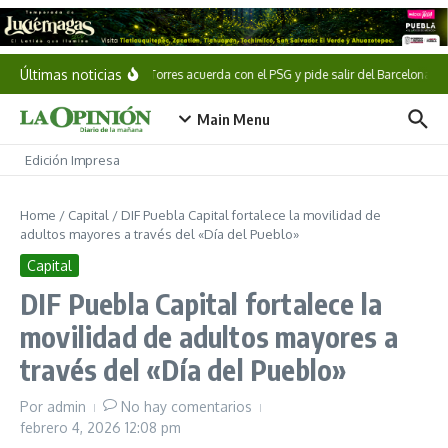
Saltar al contenido
Últimas noticias
Ferran Torres acuerda con el PSG y pide salir del Barcelona
Main Menu
Edición Impresa
Home
/
Capital
/
DIF Puebla Capital fortalece la movilidad de
adultos mayores a través del «Día del Pueblo»
Capital
DIF Puebla Capital fortalece la
movilidad de adultos mayores a
través del «Día del Pueblo»
Por
admin
No hay comentarios
febrero 4, 2026
12:08 pm