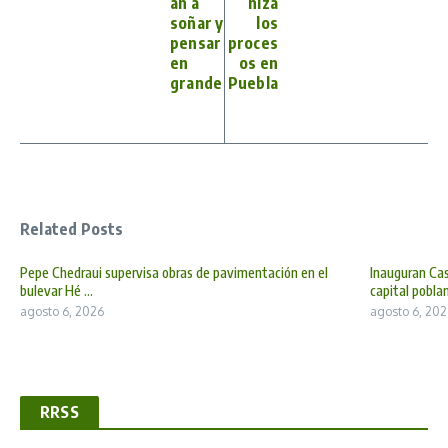
an a
niza
soñar y
los
pensar
proces
en
os en
grande
Puebla
Related Posts
Pepe Chedraui supervisa obras de pavimentación en el
Inauguran Cas
bulevar Hé ...
capital poblan 
agosto 6, 2026
agosto 6, 202
RRSS