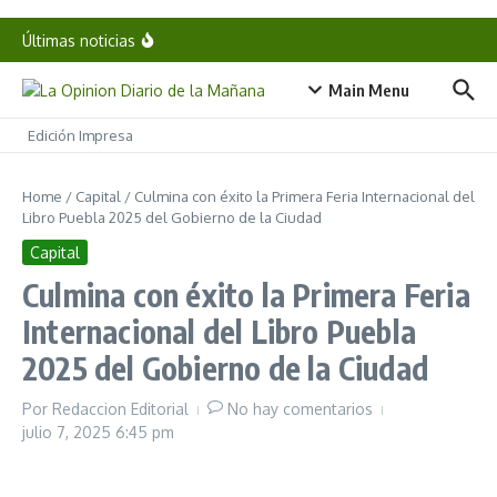
Inauguran Casa Carmen Serdán y Centro LIBRE en
Saltar al contenido
la capital poblana
Últimas noticias
Tláhuac: 256 mdp para frenar 40 años de
inundaciones
¿Pong o Spacewar? El debate sobre el origen del
Main Menu
videojuego
Pacientes renales se manifiestan frente al Hospital
San José por desabasto de medicamentos
Edición Impresa
Home
/
Capital
/
Culmina con éxito la Primera Feria Internacional del
Libro Puebla 2025 del Gobierno de la Ciudad
Capital
Culmina con éxito la Primera Feria
Internacional del Libro Puebla
2025 del Gobierno de la Ciudad
Por
Redaccion Editorial
No hay comentarios
julio 7, 2025
6:45 pm