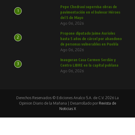
Pepe Chedraui supervisa obras de
1
pavimentación en el bulevar Héroes
del 5 de Mayo
Ago 06, 2026
Propone diputado Jaime Aurioles
2
hasta 5 años de cárcel por abandono
de personas vulnerables en Puebla
Ago 06, 2026
Inauguran Casa Carmen Serdán y
3
Centro LIBRE en la capital poblana
Ago 06, 2026
Derechos Reservados © Ediciones Analco S.A. de C.V. 2026 La
Opinion Diario de la Mañana | Desarrollado por
Revista de
Noticias X