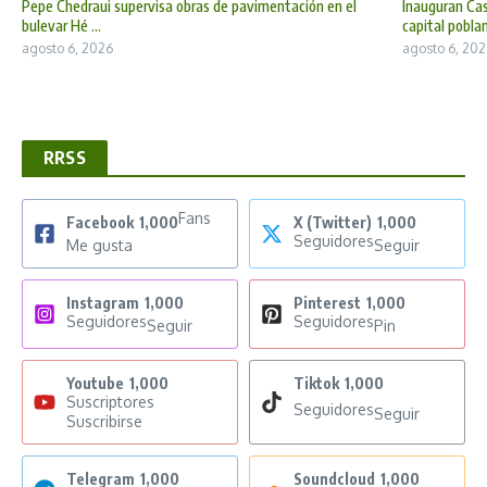
Pepe Chedraui supervisa obras de pavimentación en el
Inauguran Cas
bulevar Hé ...
capital poblan 
agosto 6, 2026
agosto 6, 202
RRSS
Fans
Facebook
1,000
X (Twitter)
1,000
Seguidores
Me gusta
Seguir
Instagram
1,000
Pinterest
1,000
Seguidores
Seguidores
Seguir
Pin
Youtube
1,000
Tiktok
1,000
Suscriptores
Seguidores
Seguir
Suscribirse
Telegram
1,000
Soundcloud
1,000