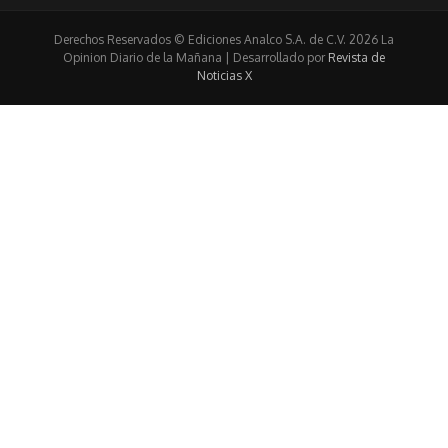
Derechos Reservados © Ediciones Analco S.A. de C.V. 2026 La
Opinion Diario de la Mañana | Desarrollado por
Revista de
Noticias X