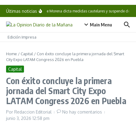
Saltar al contenido
Últimas noticias
CNHJ de Morena dicta medidas cautelares y suspende derechos
Main Menu
Edición Impresa
Home
/
Capital
/
Con éxito concluye la primera jornada del Smart
City Expo LATAM Congress 2026 en Puebla
Capital
Con éxito concluye la primera
jornada del Smart City Expo
LATAM Congress 2026 en Puebla
Por
Redaccion Editorial
No hay comentarios
junio 3, 2026
12:58 pm