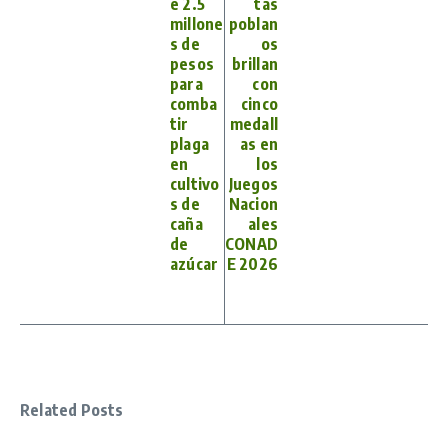
e 2.5
tas
millone
poblan
s de
os
pesos
brillan
para
con
comba
cinco
tir
medall
plaga
as en
en
los
cultivo
Juegos
s de
Nacion
caña
ales
de
CONAD
azúcar
E 2026
Related Posts