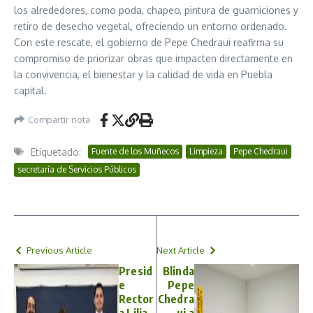
los alrededores, como poda, chapeo, pintura de guarniciones y
retiro de desecho vegetal, ofreciendo un entorno ordenado.
Con este rescate, el gobierno de Pepe Chedraui reafirma su
compromiso de priorizar obras que impacten directamente en
la convivencia, el bienestar y la calidad de vida en Puebla
capital.
Compartir nota
Etiquetado:
Fuente de los Muñecos
Limpieza
Pepe Chedraui
secretaría de Servicios Públicos
Previous Article
Next Article
Presid
Blinda
e
Pepe
Rector
Chedra
a Lilia
ui a