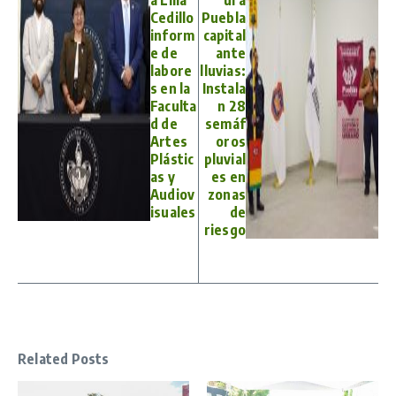
Cedillo
Puebla
inform
capital
e de
ante
labore
lluvias:
s en la
Instala
Faculta
n 28
d de
semáf
Artes
oros
Plástic
pluvial
as y
es en
Audiov
zonas
isuales
de
riesgo
Related Posts