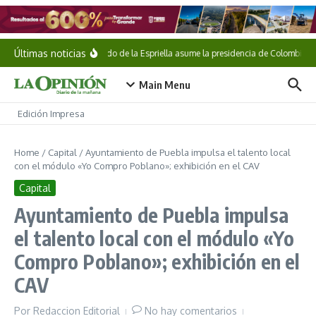
Saltar al contenido
Últimas noticias
Abelardo de la Espriella asume la presidencia de Colombia
Main Menu
Edición Impresa
Home
/
Capital
/
Ayuntamiento de Puebla impulsa el talento local
con el módulo «Yo Compro Poblano»; exhibición en el CAV
Capital
Ayuntamiento de Puebla impulsa
el talento local con el módulo «Yo
Compro Poblano»; exhibición en el
CAV
Por
Redaccion Editorial
No hay comentarios