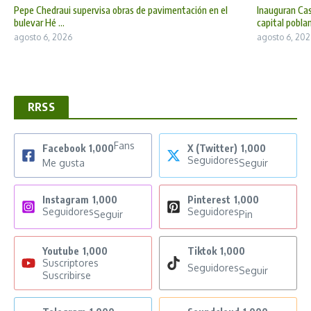
Pepe Chedraui supervisa obras de pavimentación en el
Inauguran Cas
bulevar Hé ...
capital poblan 
agosto 6, 2026
agosto 6, 202
RRSS
Fans
Facebook
1,000
X (Twitter)
1,000
Seguidores
Me gusta
Seguir
Instagram
1,000
Pinterest
1,000
Seguidores
Seguidores
Seguir
Pin
Youtube
1,000
Tiktok
1,000
Suscriptores
Seguidores
Seguir
Suscribirse