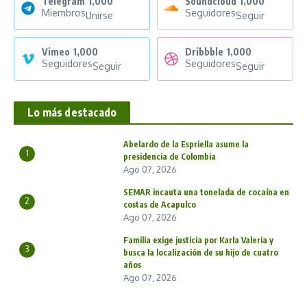
Telegram
1,000
Soundcloud
1,000
Miembros
Seguidores
Unirse
Seguir
Vimeo
1,000
Dribbble
1,000
Seguidores
Seguidores
Seguir
Seguir
Lo más destacado
Abelardo de la Espriella asume la
1
presidencia de Colombia
Ago 07, 2026
SEMAR incauta una tonelada de cocaína en
2
costas de Acapulco
Ago 07, 2026
Familia exige justicia por Karla Valeria y
3
busca la localización de su hijo de cuatro
años
Ago 07, 2026