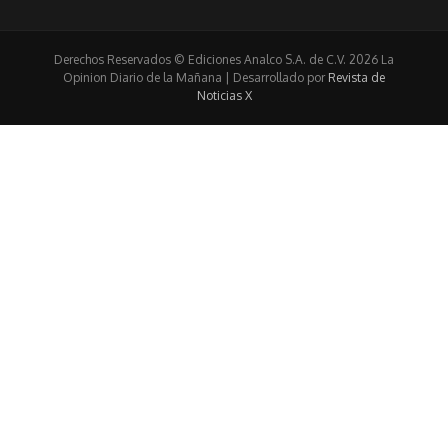
Derechos Reservados © Ediciones Analco S.A. de C.V. 2026 La
Opinion Diario de la Mañana | Desarrollado por
Revista de
Noticias X