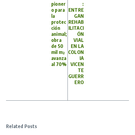
pioner
:
o para
ENTRE
la
GAN
protec
REHAB
ción
ILITACI
animal;
ÓN
obra
VIAL
de 50
EN LA
mil m²
COLON
avanza
IA
al 70%
VICEN
TE
GUERR
ERO
Related Posts