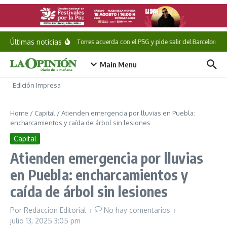
Saltar al contenido
Últimas noticias
Ferran Torres acuerda con el PSG y pide salir del Barcelona
Main Menu
Edición Impresa
Home
/
Capital
/
Atienden emergencia por lluvias en Puebla:
encharcamientos y caída de árbol sin lesiones
Capital
Atienden emergencia por lluvias
en Puebla: encharcamientos y
caída de árbol sin lesiones
Por
Redaccion Editorial
No hay comentarios
julio 13, 2025
3:05 pm