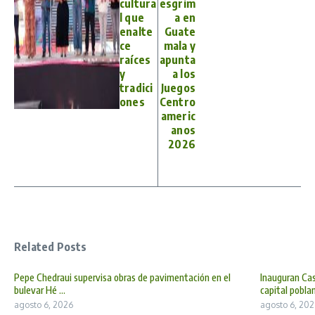
cultura
esgrim
l que
a en
enalte
Guate
ce
mala y
raíces
apunta
y
a los
tradici
Juegos
ones
Centro
americ
anos
2026
Related Posts
Pepe Chedraui supervisa obras de pavimentación en el
Inauguran Cas
bulevar Hé ...
capital poblan 
agosto 6, 2026
agosto 6, 202