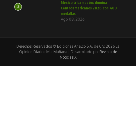
México tricampeón: domina
3
Centroamericanos 2026 con 400
medallas
Ago 08, 2026
Derechos Reservados © Ediciones Analco S.A. de C.V. 2026 La
Opinion Diario de la Mañana | Desarrollado por
Revista de
Noticias X