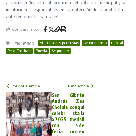
acciones reflejan la colaboración del gobierno municipal y las
instituciones responsables en la protección de la población
ante fenómenos naturales.
Compartir nota
Etiquetado:
Afectaciones por lluvias
Ayuntamiento
Capital
Pepe Chedraui
Puebla
Seguridad
Previous Article
Next Article
San
Gibrán
Andrés
Zea
Cholula
conqui
celebr
sta la
a 2025
medall
con
a de
feria
oro en