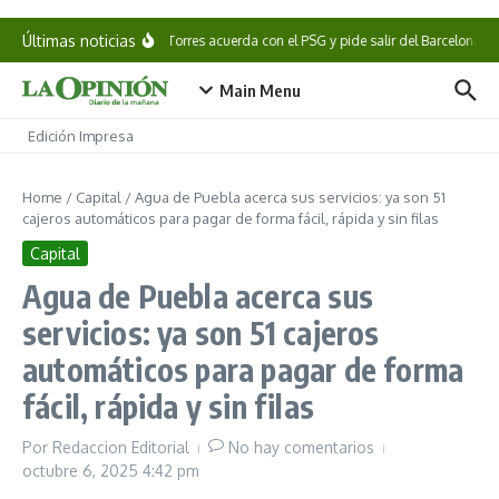
Saltar al contenido
Últimas noticias
Ferran Torres acuerda con el PSG y pide salir del Barcelona
Main Menu
Edición Impresa
Home
/
Capital
/
Agua de Puebla acerca sus servicios: ya son 51
cajeros automáticos para pagar de forma fácil, rápida y sin filas
Capital
Agua de Puebla acerca sus
servicios: ya son 51 cajeros
automáticos para pagar de forma
fácil, rápida y sin filas
Por
Redaccion Editorial
No hay comentarios
octubre 6, 2025
4:42 pm