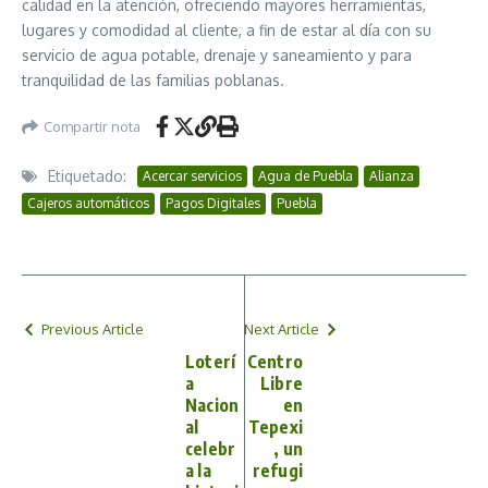
calidad en la atención, ofreciendo mayores herramientas,
lugares y comodidad al cliente, a fin de estar al día con su
servicio de agua potable, drenaje y saneamiento y para
tranquilidad de las familias poblanas.
Compartir nota
Etiquetado:
Acercar servicios
Agua de Puebla
Alianza
Cajeros automáticos
Pagos Digitales
Puebla
Previous Article
Next Article
Loterí
Centro
a
Libre
Nacion
en
al
Tepexi
celebr
, un
a la
refugi