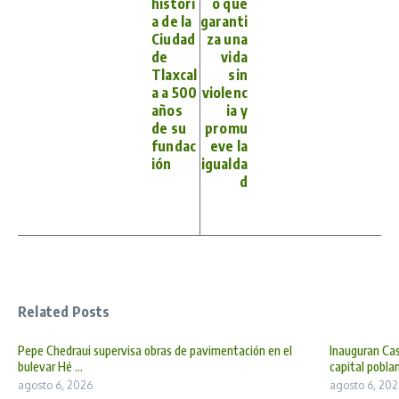
histori
o que
a de la
garanti
Ciudad
za una
de
vida
Tlaxcal
sin
a a 500
violenc
años
ia y
de su
promu
fundac
eve la
ión
igualda
d
Related Posts
Pepe Chedraui supervisa obras de pavimentación en el
Inauguran Cas
bulevar Hé ...
capital poblan 
agosto 6, 2026
agosto 6, 202