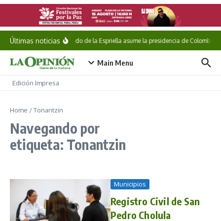
Saltar al contenido
Últimas noticias
Abelardo de la Espriella asume la presidencia de Colombia
Main Menu
Edición Impresa
Home
/
Tonantzin
Navegando por
etiqueta: Tonantzin
Municipios
Registro Civil de San
Pedro Cholula