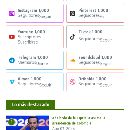
Instagram
1,000
Pinterest
1,000
Seguidores
Seguidores
Seguir
Pin
Youtube
1,000
Tiktok
1,000
Suscriptores
Seguidores
Seguir
Suscribirse
Telegram
1,000
Soundcloud
1,000
Miembros
Seguidores
Unirse
Seguir
Vimeo
1,000
Dribbble
1,000
Seguidores
Seguidores
Seguir
Seguir
Lo más destacado
Abelardo de la Espriella asume la
1
presidencia de Colombia
Ago 07, 2026