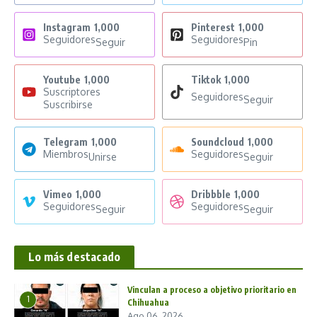
Instagram
1,000
Pinterest
1,000
Seguidores
Seguidores
Seguir
Pin
Youtube
1,000
Tiktok
1,000
Suscriptores
Seguidores
Seguir
Suscribirse
Telegram
1,000
Soundcloud
1,000
Miembros
Seguidores
Unirse
Seguir
Vimeo
1,000
Dribbble
1,000
Seguidores
Seguidores
Seguir
Seguir
Lo más destacado
Vinculan a proceso a objetivo prioritario en
1
Chihuahua
Ago 06, 2026