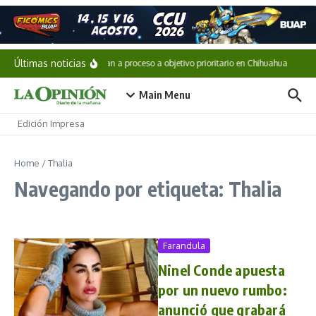
Saltar al contenido
Últimas noticias
Vinculan a proceso a objetivo prioritario en Chihuahua
Cae 
Main Menu
Edición Impresa
Home
/
Thalia
Navegando por etiqueta: Thalia
Farandula
Ninel Conde apuesta
por un nuevo rumbo:
anunció que grabará