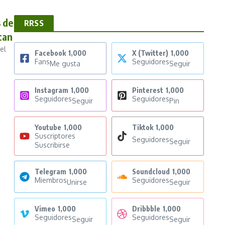
s de
RRSS
can
el
Facebook
1,000
X (Twitter)
1,000
Fans
Seguidores
Me gusta
Seguir
Instagram
1,000
Pinterest
1,000
Seguidores
Seguidores
Seguir
Pin
Youtube
1,000
Tiktok
1,000
Suscriptores
Seguidores
Seguir
Suscribirse
Telegram
1,000
Soundcloud
1,000
Miembros
Seguidores
Unirse
Seguir
Vimeo
1,000
Dribbble
1,000
Seguidores
Seguidores
Seguir
Seguir