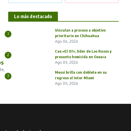
Lo más destacado
Vinculan a proceso a objetivo
1
prioritario en Chihuahua
Ago 06, 2026
Cae «El 07», líder de Los Rusos y
2
presunto homicida en Oaxaca
os
Ago 05, 2026
te,
Messi brilla con doblete en su
3
regreso al Inter Miami
Ago 05, 2026