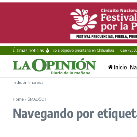
Saltar al contenido
Últimas noticias
Vinculan a proceso a objetivo prioritario en Chihuahua
Cae «El 07»,
Inicio
Na
Edición Impresa
Home
/
SMADSOT
Navegando por etique