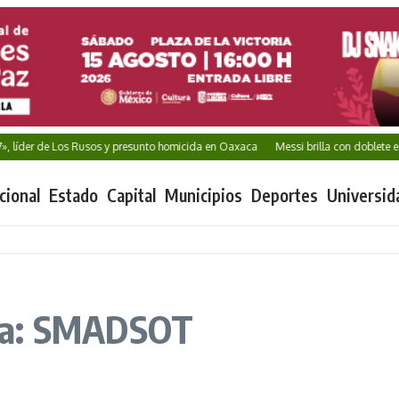
 líder de Los Rusos y presunto homicida en Oaxaca
Messi brilla con doblete en 
cional
Estado
Capital
Municipios
Deportes
Universid
ta: SMADSOT