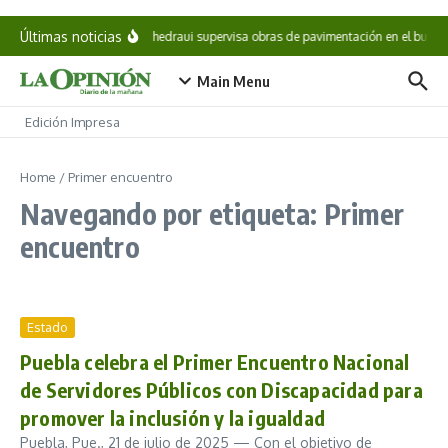
Saltar al contenido
Últimas noticias
Pepe Chedraui supervisa obras de pavimentación en el bulev
Main Menu
Edición Impresa
Home
/
Primer encuentro
Navegando por etiqueta: Primer
encuentro
Estado
Puebla celebra el Primer Encuentro Nacional
de Servidores Públicos con Discapacidad para
promover la inclusión y la igualdad
Puebla, Pue., 21 de julio de 2025 — Con el objetivo de