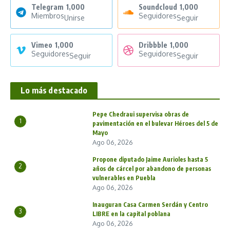
Telegram
1,000
Soundcloud
1,000
Miembros
Seguidores
Unirse
Seguir
Vimeo
1,000
Dribbble
1,000
Seguidores
Seguidores
Seguir
Seguir
Lo más destacado
Pepe Chedraui supervisa obras de
1
pavimentación en el bulevar Héroes del 5 de
Mayo
Ago 06, 2026
Propone diputado Jaime Aurioles hasta 5
2
años de cárcel por abandono de personas
vulnerables en Puebla
Ago 06, 2026
Inauguran Casa Carmen Serdán y Centro
3
LIBRE en la capital poblana
Ago 06, 2026