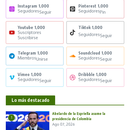
Instagram
1,000
Pinterest
1,000
Seguidores
Seguidores
Seguir
Pin
Youtube
1,000
Tiktok
1,000
Suscriptores
Seguidores
Seguir
Suscribirse
Telegram
1,000
Soundcloud
1,000
Miembros
Seguidores
Unirse
Seguir
Vimeo
1,000
Dribbble
1,000
Seguidores
Seguidores
Seguir
Seguir
Lo más destacado
Abelardo de la Espriella asume la
1
presidencia de Colombia
Ago 07, 2026