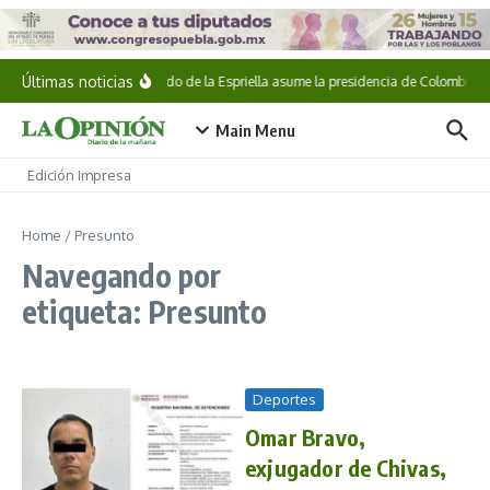
Saltar al contenido
Últimas noticias
Abelardo de la Espriella asume la presidencia de Colombia
Main Menu
Edición Impresa
Home
/
Presunto
Navegando por
etiqueta: Presunto
Deportes
Omar Bravo,
exjugador de Chivas,