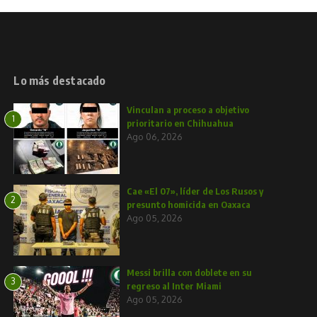
Lo más destacado
Vinculan a proceso a objetivo
1
prioritario en Chihuahua
Ago 06, 2026
Cae «El 07», líder de Los Rusos y
2
presunto homicida en Oaxaca
Ago 05, 2026
Messi brilla con doblete en su
3
regreso al Inter Miami
Ago 05, 2026