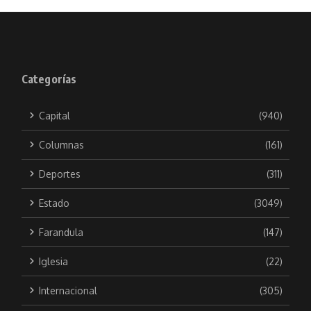
Categorías
Capital
(940)
Columnas
(161)
Deportes
(311)
Estado
(3049)
Farandula
(147)
Iglesia
(22)
Internacional
(305)