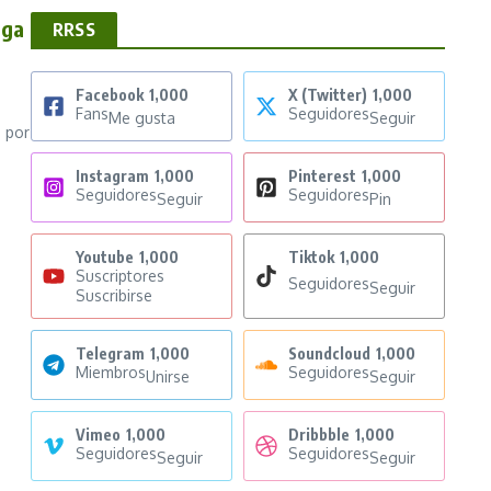
nga
RRSS
Facebook
1,000
X (Twitter)
1,000
Fans
Seguidores
Me gusta
Seguir
o por
Instagram
1,000
Pinterest
1,000
Seguidores
Seguidores
Seguir
Pin
Youtube
1,000
Tiktok
1,000
Suscriptores
Seguidores
Seguir
Suscribirse
Telegram
1,000
Soundcloud
1,000
Miembros
Seguidores
Unirse
Seguir
Vimeo
1,000
Dribbble
1,000
Seguidores
Seguidores
Seguir
Seguir