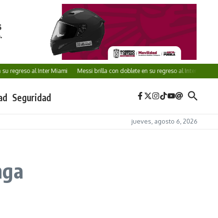
u regreso al Inter Miami
Messi brilla con doblete en su regreso al Inter Miami
ad
Seguridad
jueves, agosto 6, 2026
nga