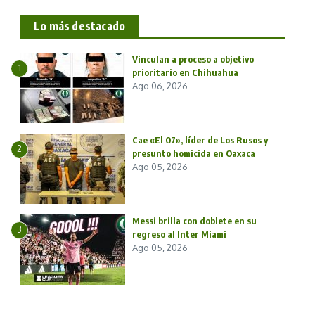
Lo más destacado
Vinculan a proceso a objetivo
1
prioritario en Chihuahua
Ago 06, 2026
Cae «El 07», líder de Los Rusos y
2
presunto homicida en Oaxaca
Ago 05, 2026
Messi brilla con doblete en su
3
regreso al Inter Miami
Ago 05, 2026