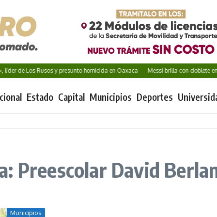
 líder de Los Rusos y presunto homicida en Oaxaca
Messi brilla con doblete en s
cional
Estado
Capital
Municipios
Deportes
Universid
: Preescolar David Berla
Municipios