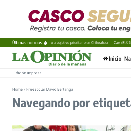
Saltar al contenido
Últimas noticias
Vinculan a proceso a objetivo prioritario en Chihuahua
Cae «El 07»,
Inicio
Na
Edición Impresa
Home
/
Preescolar David Berlanga
Navegando por etiqueta