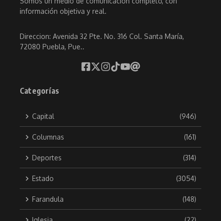
Somos un medio de comunicación completo, con
información objetiva y real.
Direccion: Avenida 32 Pte. No. 316 Col. Santa María,
72080 Puebla, Pue..
Categorías
Capital
(946)
Columnas
(161)
Deportes
(314)
Estado
(3054)
Farandula
(148)
Iglesia
(22)