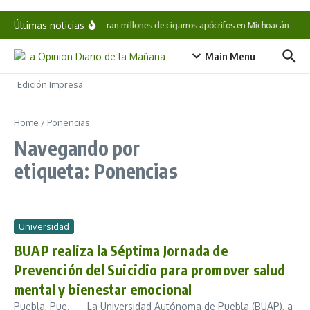
Saltar al contenido
Últimas noticias
Aseguran millones de cigarros apócrifos en Michoacán
Es
Main Menu
Edición Impresa
Home
/
Ponencias
Navegando por
etiqueta: Ponencias
Universidad
BUAP realiza la Séptima Jornada de
Prevención del Suicidio para promover salud
mental y bienestar emocional
Puebla, Pue. — La Universidad Autónoma de Puebla (BUAP), a