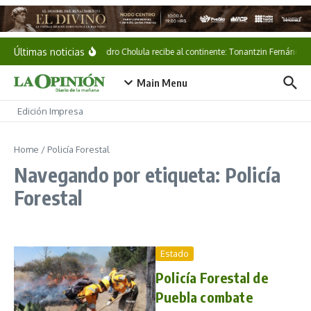
Saltar al contenido
Últimas noticias
San Pedro Cholula recibe al continente: Tonantzin Fernández 
Main Menu
Edición Impresa
Home
/
Policía Forestal
Navegando por etiqueta: Policía
Forestal
Estado
Policía Forestal de
Puebla combate