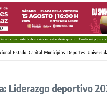
auta una tonelada de cocaína en costas de Acapulco
Familia exige justicia po
cional
Estado
Capital
Municipios
Deportes
Universid
a: Liderazgo deportivo 20