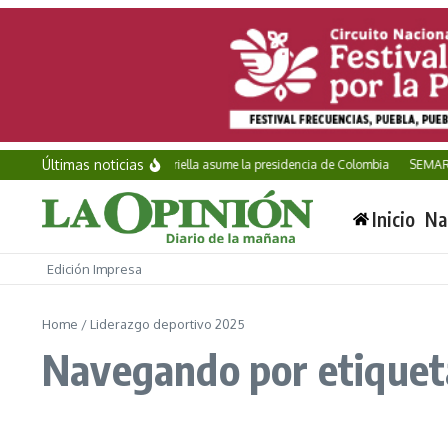
Saltar al contenido
Últimas noticias
Abelardo de la Espriella asume la presidencia de Colombia
SEMAR inc
Inicio
Na
Edición Impresa
Home
/
Liderazgo deportivo 2025
Navegando por etiquet