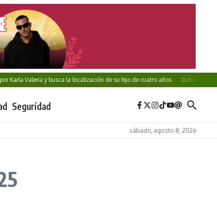
r Karla Valeria y busca la localización de su hijo de cuatro años
Gobierno de Pueb
ad
Seguridad
sábado, agosto 8, 2026
25