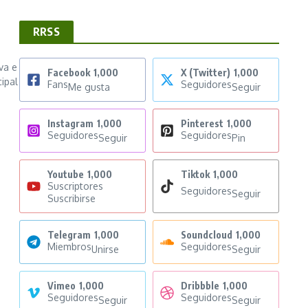
RRSS
va e
Facebook
1,000
X (Twitter)
1,000
cipal
Fans
Seguidores
Me gusta
Seguir
Instagram
1,000
Pinterest
1,000
Seguidores
Seguidores
Seguir
Pin
Youtube
1,000
Tiktok
1,000
Suscriptores
Seguidores
Seguir
Suscribirse
Telegram
1,000
Soundcloud
1,000
Miembros
Seguidores
Unirse
Seguir
Vimeo
1,000
Dribbble
1,000
Seguidores
Seguidores
Seguir
Seguir