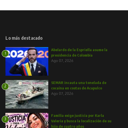
Lo más destacado
Abelardo de la Espriella asume la
1
presidencia de Colombia
Ago 07, 2026
SEMAR incauta una tonelada de
2
cocaína en costas de Acapulco
Ago 07, 2026
Familia exige justicia por Karla
3
Valeria y busca la localización de su
hijo de cuatro años