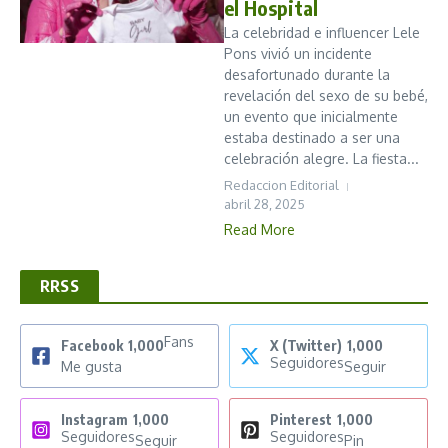
el Hospital
La celebridad e influencer Lele
Pons vivió un incidente
desafortunado durante la
revelación del sexo de su bebé,
un evento que inicialmente
estaba destinado a ser una
celebración alegre. La fiesta...
Redaccion Editorial
abril 28, 2025
Read More
RRSS
Fans
Facebook
1,000
X (Twitter)
1,000
Seguidores
Me gusta
Seguir
Instagram
1,000
Pinterest
1,000
Seguidores
Seguidores
Seguir
Pin