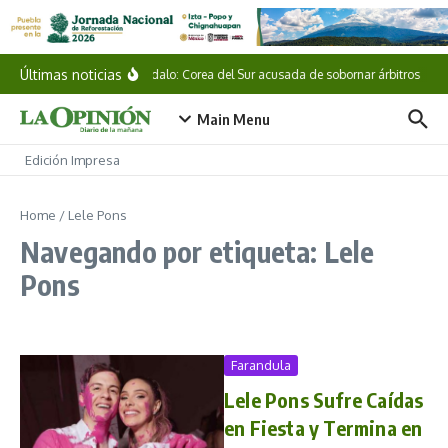
Saltar al contenido
Últimas noticias
Escándalo: Corea del Sur acusada de sobornar árbitros
M
Main Menu
Edición Impresa
Home
/
Lele Pons
Navegando por etiqueta: Lele
Pons
Farandula
Lele Pons Sufre Caídas
en Fiesta y Termina en