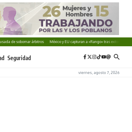
ada de sobornar árbitros
México y EU capturan a «Rango» tras exitosa coopera
ad
Seguridad
viernes, agosto 7, 2026