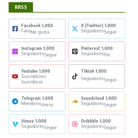
RRSS
Facebook
1,000
X (Twitter)
1,000
Fans
Seguidores
Me gusta
Seguir
.
Instagram
1,000
Pinterest
1,000
Seguidores
Seguidores
Seguir
Pin
Youtube
1,000
Tiktok
1,000
Suscriptores
Seguidores
Seguir
Suscribirse
Telegram
1,000
Soundcloud
1,000
Miembros
Seguidores
Unirse
Seguir
Vimeo
1,000
Dribbble
1,000
Seguidores
Seguidores
Seguir
Seguir