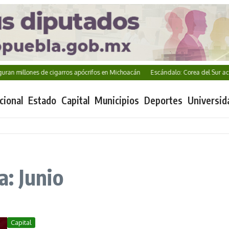
n millones de cigarros apócrifos en Michoacán
Escándalo: Corea del Sur acus
cional
Estado
Capital
Municipios
Deportes
Universid
: Junio
Capital