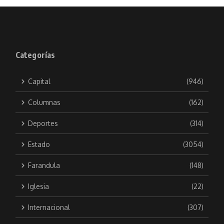
Categorías
Capital
(946)
Columnas
(162)
Deportes
(314)
Estado
(3054)
Farandula
(148)
Iglesia
(22)
Internacional
(307)