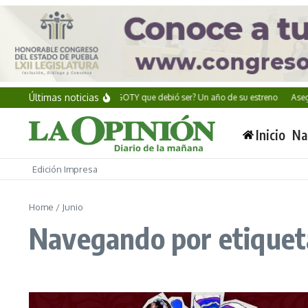
Saltar al contenido
Últimas noticias
Alan Wake II: ¿El GOTY que debió ser? Un año de su estreno
Asegura
Inicio
Na
Edición Impresa
Home
/
Junio
Navegando por etiqueta