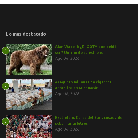
Lo más destacado
Alan Wake II: ¿El GOTY que debió
1
ser? Un año de su estreno
Ago 06, 2026
Aseguran millones de cigarros
2
apócrifos en Michoacán
Ago 06, 2026
Escándalo: Corea del Sur acusada de
3
sobornar árbitros
Ago 06, 2026