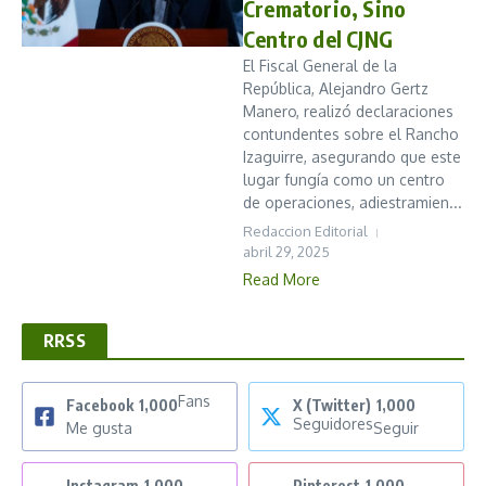
Crematorio, Sino
Centro del CJNG
El Fiscal General de la
República, Alejandro Gertz
Manero, realizó declaraciones
contundentes sobre el Rancho
Izaguirre, asegurando que este
lugar fungía como un centro
de operaciones, adiestramien...
Redaccion Editorial
abril 29, 2025
Read More
RRSS
Fans
Facebook
1,000
X (Twitter)
1,000
Seguidores
Me gusta
Seguir
Instagram
1,000
Pinterest
1,000