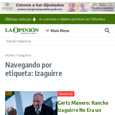
Saltar al contenido
Últimas noticias
Vinculan a proceso a objetivo prioritario en Chihuahua
Cae
Main Menu
Edición Impresa
Home
/
Izaguirre
Navegando por
etiqueta: Izaguirre
Nacional
Gertz Manero: Rancho
Izaguirre No Era un