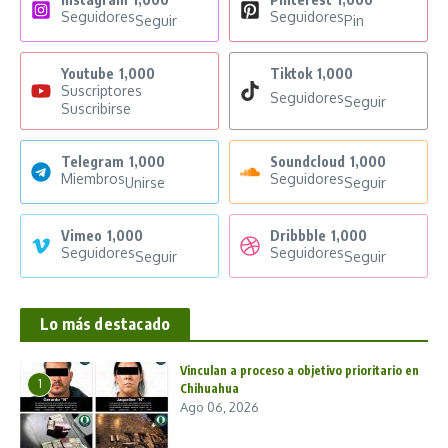
Seguidores
Seguidores
Seguir
Pin
Youtube
1,000
Tiktok
1,000
Suscriptores
Seguidores
Seguir
Suscribirse
Telegram
1,000
Soundcloud
1,000
Miembros
Seguidores
Unirse
Seguir
Vimeo
1,000
Dribbble
1,000
Seguidores
Seguidores
Seguir
Seguir
Lo más destacado
Vinculan a proceso a objetivo prioritario en
1
Chihuahua
Ago 06, 2026