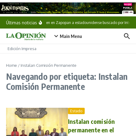
Saltar al contenido
Últimas noticias
Detienen en Zapopan a estadounidense buscado por Interpo
Main Menu
Edición Impresa
Home
/
Instalan Comisión Permanente
Navegando por etiqueta: Instalan
Comisión Permanente
Estado
Instalan comisión
permanente en el