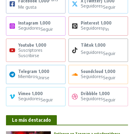
Facebook
1,000
X (Twitter)
1,000
Seguidores
Me gusta
Seguir
Instagram
1,000
Pinterest
1,000
Seguidores
Seguidores
Seguir
Pin
Youtube
1,000
Tiktok
1,000
Suscriptores
Seguidores
Seguir
Suscribirse
Telegram
1,000
Soundcloud
1,000
Miembros
Seguidores
Unirse
Seguir
Vimeo
1,000
Dribbble
1,000
Seguidores
Seguidores
Seguir
Seguir
Lo más destacado
Detienen en Zapopan a estadounidense