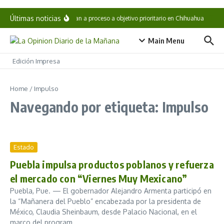
Saltar al contenido
Últimas noticias
Vinculan a proceso a objetivo prioritario en Chihuahua
Cae
Main Menu
Edición Impresa
Home
/
Impulso
Navegando por etiqueta: Impulso
Estado
Puebla impulsa productos poblanos y refuerza
el mercado con “Viernes Muy Mexicano”
Puebla, Pue. — El gobernador Alejandro Armenta participó en
la “Mañanera del Pueblo” encabezada por la presidenta de
México, Claudia Sheinbaum, desde Palacio Nacional, en el
marco del program...