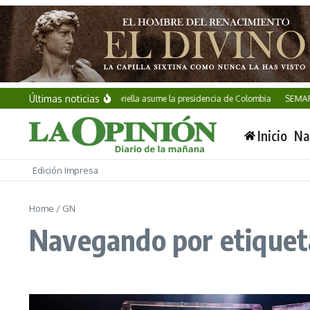
Saltar al contenido
Últimas noticias
Abelardo de la Espriella asume la presidencia de Colombia
SEMAR inc
Inicio
Na
Edición Impresa
Home
/
GN
Navegando por etiquet