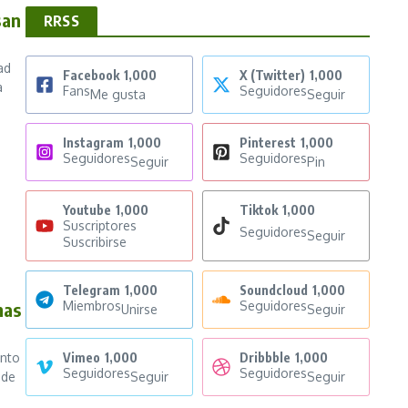
san
RRSS
ad
Facebook
1,000
X (Twitter)
1,000
a
Fans
Seguidores
Me gusta
Seguir
Instagram
1,000
Pinterest
1,000
Seguidores
Seguidores
Seguir
Pin
Youtube
1,000
Tiktok
1,000
Suscriptores
Seguidores
Seguir
Suscribirse
Telegram
1,000
Soundcloud
1,000
mas
Miembros
Seguidores
Unirse
Seguir
ento
Vimeo
1,000
Dribbble
1,000
Seguidores
Seguidores
 de
Seguir
Seguir