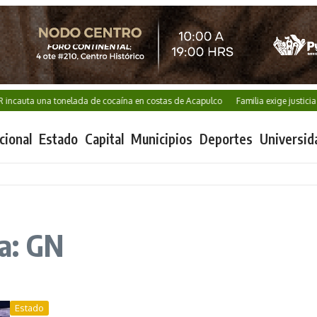
auta una tonelada de cocaína en costas de Acapulco
Familia exige justicia po
cional
Estado
Capital
Municipios
Deportes
Universid
a: GN
Estado