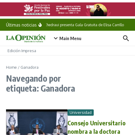
Saltar al contenido
Últimas noticias
Pepe Chedraui presenta Gala Gratuita de Elisa Carrillo
She
Main Menu
Edición Impresa
Home
/
Ganadora
Navegando por
etiqueta: Ganadora
Universidad
Consejo Universitario
nombra a la doctora