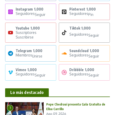
Instagram
1,000
Pinterest
1,000
Seguidores
Seguidores
Seguir
Pin
Youtube
1,000
Tiktok
1,000
Suscriptores
Seguidores
Seguir
Suscribirse
Telegram
1,000
Soundcloud
1,000
Miembros
Seguidores
Unirse
Seguir
Vimeo
1,000
Dribbble
1,000
Seguidores
Seguidores
Seguir
Seguir
Lo más destacado
Pepe Chedraui presenta Gala Gratuita de
1
Elisa Carrillo
Ago 09, 2026