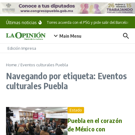
Saltar al contenido
Últimas noticias
Ferran Torres acuerda con el PSG y pide salir del Barcelona
Main Menu
Edición Impresa
Home
/
Eventos culturales Puebla
Navegando por etiqueta: Eventos
culturales Puebla
Estado
Puebla en el corazón
de México con