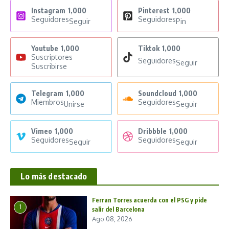
Instagram
1,000
Pinterest
1,000
Seguidores
Seguidores
Seguir
Pin
Youtube
1,000
Tiktok
1,000
Suscriptores
Seguidores
Seguir
Suscribirse
Telegram
1,000
Soundcloud
1,000
Miembros
Seguidores
Unirse
Seguir
Vimeo
1,000
Dribbble
1,000
Seguidores
Seguidores
Seguir
Seguir
Lo más destacado
Ferran Torres acuerda con el PSG y pide
1
salir del Barcelona
Ago 08, 2026