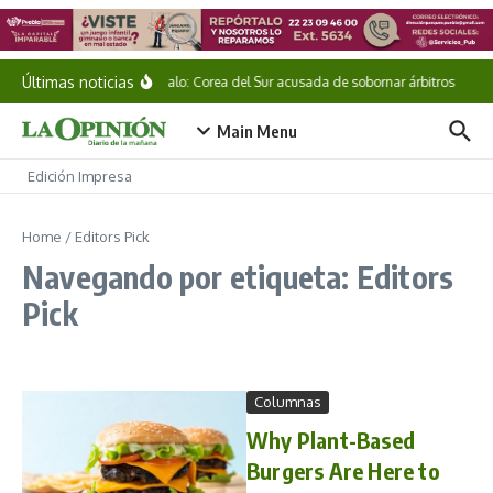
Saltar al contenido
Últimas noticias
Escándalo: Corea del Sur acusada de sobornar árbitros
Méx
Main Menu
Edición Impresa
Home
/
Editors Pick
Navegando por etiqueta: Editors
Pick
Columnas
Why Plant-Based
Burgers Are Here to