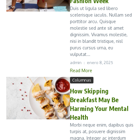
Fashion Week
Duis ut ligula sed libero
scelerisque iaculis. Nullam sed
porttitor arcu. Quisque
molestie sed ante sit amet
dignissim. Vivamus molestie,
nisi in blandit tristique, nisl
purus cursus urna, eu
vulputat...
admin
enero 8, 2025
Read More
Columnas
How Skipping
Breakfast May Be
Harming Your Mental
Health
Morbi neque enim, dapibus quis
turpis at, posuere dignissim
magna. Integer ac interdum