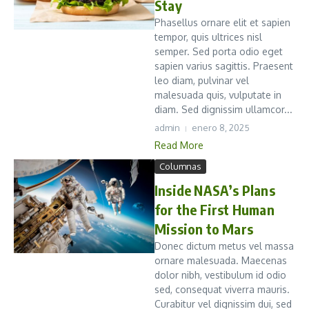
Stay
Phasellus ornare elit et sapien
tempor, quis ultrices nisl
semper. Sed porta odio eget
sapien varius sagittis. Praesent
leo diam, pulvinar vel
malesuada quis, vulputate in
diam. Sed dignissim ullamcor...
admin
enero 8, 2025
Read More
Columnas
Inside NASA’s Plans
for the First Human
Mission to Mars
Donec dictum metus vel massa
ornare malesuada. Maecenas
dolor nibh, vestibulum id odio
sed, consequat viverra mauris.
Curabitur vel dignissim dui, sed