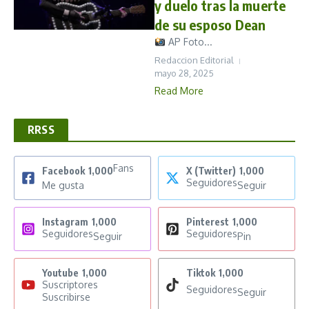
y duelo tras la muerte
de su esposo Dean
AP Foto...
Redaccion Editorial
mayo 28, 2025
Read More
RRSS
Fans
Facebook
1,000
X (Twitter)
1,000
Seguidores
Me gusta
Seguir
Instagram
1,000
Pinterest
1,000
Seguidores
Seguidores
Seguir
Pin
Youtube
1,000
Tiktok
1,000
Suscriptores
Seguidores
Seguir
Suscribirse