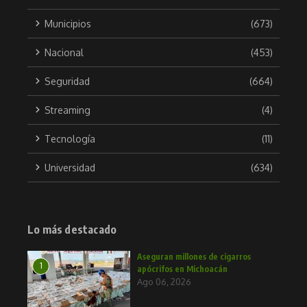
Municipios
(673)
Nacional
(453)
Seguridad
(664)
Streaming
(4)
Tecnología
(11)
Universidad
(634)
Lo más destacado
Aseguran millones de cigarros
1
apócrifos en Michoacán
Ago 06, 2026