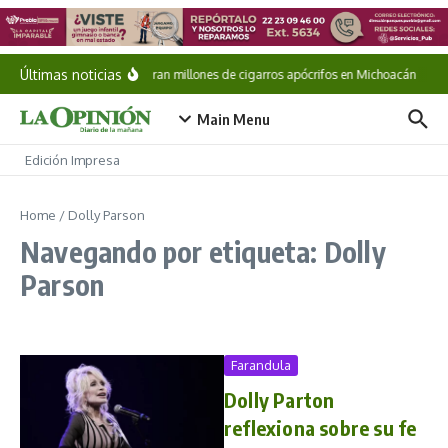
Saltar al contenido
Últimas noticias
Aseguran millones de cigarros apócrifos en Michoacán
Es
Main Menu
Edición Impresa
Home
/
Dolly Parson
Navegando por etiqueta: Dolly
Parson
Farandula
Dolly Parton
reflexiona sobre su fe