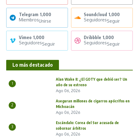
Telegram
1,000
Soundcloud
1,000
Miembros
Seguidores
Unirse
Seguir
Vimeo
1,000
Dribbble
1,000
Seguidores
Seguidores
Seguir
Seguir
Lo más destacado
Alan Wake II: ¿El GOTY que debió ser? Un
1
año de su estreno
Ago 06, 2026
Aseguran millones de cigarros apócrifos en
2
Michoacán
Ago 06, 2026
Escándalo: Corea del Sur acusada de
3
sobornar árbitros
Ago 06, 2026