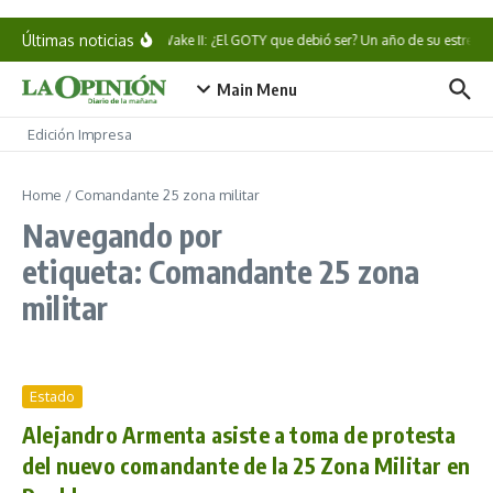
Saltar al contenido
Últimas noticias
Alan Wake II: ¿El GOTY que debió ser? Un año de su estreno
Main Menu
Edición Impresa
Home
/
Comandante 25 zona militar
Navegando por
etiqueta: Comandante 25 zona
militar
Estado
Alejandro Armenta asiste a toma de protesta
del nuevo comandante de la 25 Zona Militar en