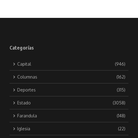
Categorías
Capital
(946)
Columnas
(162)
Deportes
(315)
Estado
(3058)
Farandula
(148)
Iglesia
(22)