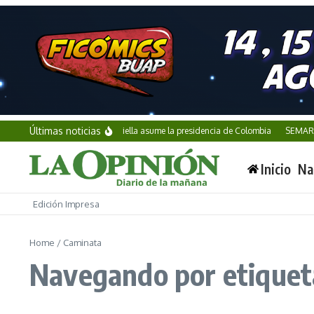
Saltar al contenido
Últimas noticias
Abelardo de la Espriella asume la presidencia de Colombia
SEMAR inc
Inicio
Na
Edición Impresa
Home
/
Caminata
Navegando por etiquet