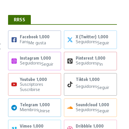
RRSS
Facebook
1,000
X (Twitter)
1,000
Fans
Seguidores
,
Me gusta
Seguir
o
Instagram
1,000
Pinterest
1,000
Seguidores
Seguidores
Seguir
Pin
Youtube
1,000
Tiktok
1,000
Suscriptores
Seguidores
Seguir
Suscribirse
Telegram
1,000
Soundcloud
1,000
Miembros
Seguidores
Unirse
Seguir
Vimeo
1,000
Dribbble
1,000