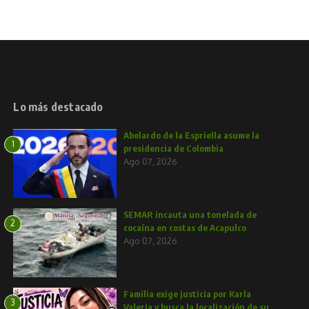
Lo más destacado
Abelardo de la Espriella asume la
1
presidencia de Colombia
Ago 07, 2026
SEMAR incauta una tonelada de
2
cocaína en costas de Acapulco
Ago 07, 2026
Familia exige justicia por Karla
3
Valeria y busca la localización de su