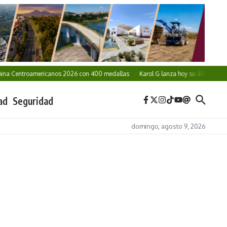
 Centroamericanos 2026 con 400 medallas
Karol G lanza hoy su álbum ‘No Me A
ad
Seguridad
domingo, agosto 9, 2026