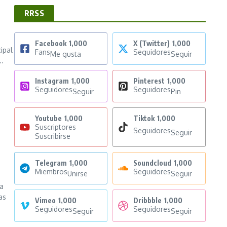
RRSS
Facebook
1,000
X (Twitter)
1,000
ipal
Fans
Seguidores
Me gusta
Seguir
..
Instagram
1,000
Pinterest
1,000
Seguidores
Seguidores
Seguir
Pin
Youtube
1,000
Tiktok
1,000
Suscriptores
Seguidores
Seguir
Suscribirse
Telegram
1,000
Soundcloud
1,000
Miembros
Seguidores
Unirse
Seguir
ma
as
Vimeo
1,000
Dribbble
1,000
Seguidores
Seguidores
Seguir
Seguir