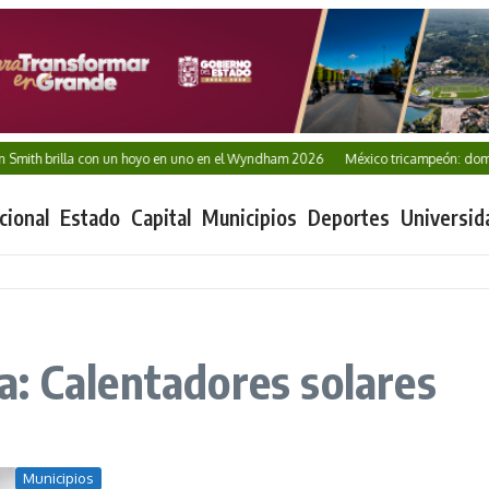
ith brilla con un hoyo en uno en el Wyndham 2026
México tricampeón: domina
cional
Estado
Capital
Municipios
Deportes
Universid
: Calentadores solares
Municipios