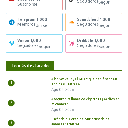
Seguidores
Seguir
Suscribirse
Telegram
1,000
Soundcloud
1,000
Miembros
Seguidores
Unirse
Seguir
Vimeo
1,000
Dribbble
1,000
Seguidores
Seguidores
Seguir
Seguir
Lo más destacado
Alan Wake II: ¿El GOTY que debió ser? Un
1
año de su estreno
Ago 06, 2026
Aseguran millones de cigarros apócrifos en
2
Michoacán
Ago 06, 2026
Escándalo: Corea del Sur acusada de
3
sobornar árbitros