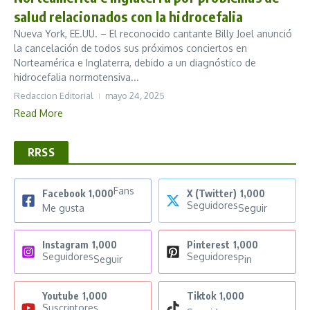
salud relacionados con la hidrocefalia
Nueva York, EE.UU. – El reconocido cantante Billy Joel anunció
la cancelación de todos sus próximos conciertos en
Norteamérica e Inglaterra, debido a un diagnóstico de
hidrocefalia normotensiva...
Redaccion Editorial
mayo 24, 2025
Read More
RRSS
Fans
Facebook
1,000
X (Twitter)
1,000
Seguidores
Me gusta
Seguir
Instagram
1,000
Pinterest
1,000
Seguidores
Seguidores
Seguir
Pin
Youtube
1,000
Tiktok
1,000
Suscriptores