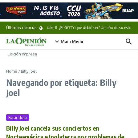
Saltar al contenido
Últimas noticias
Alan Wake II: ¿El GOTY que debió ser? Un año de su estreno
Main Menu
Edición Impresa
Home
/
Billy Joel
Navegando por etiqueta: Billy
Joel
Farandula
Billy Joel cancela sus conciertos en
Norteamérica e Inglaterra por problemas de