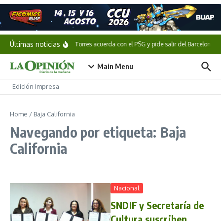
Saltar al contenido
Últimas noticias
Ferran Torres acuerda con el PSG y pide salir del Barcelona
Main Menu
Edición Impresa
Home
/
Baja California
Navegando por etiqueta: Baja
California
Nacional
SNDIF y Secretaría de
Cultura suscriben