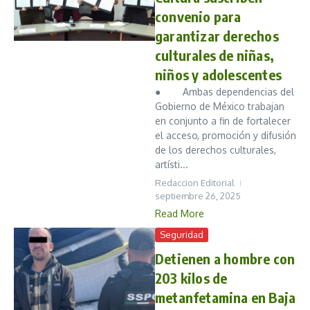
convenio para
garantizar derechos
culturales de niñas,
niños y adolescentes
● Ambas dependencias del
Gobierno de México trabajan
en conjunto a fin de fortalecer
el acceso, promoción y difusión
de los derechos culturales,
artísti...
Redaccion Editorial
septiembre 26, 2025
Read More
Seguridad
Detienen a hombre con
203 kilos de
metanfetamina en Baja