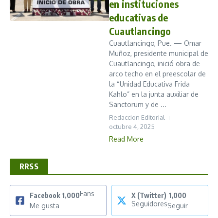
en instituciones
educativas de
Cuautlancingo
Cuautlancingo, Pue. — Omar
Muñoz, presidente municipal de
Cuautlancingo, inició obra de
arco techo en el preescolar de
la “Unidad Educativa Frida
Kahlo” en la junta auxiliar de
Sanctorum y de ...
Redaccion Editorial
octubre 4, 2025
Read More
RRSS
Fans
Facebook
1,000
X (Twitter)
1,000
Seguidores
Me gusta
Seguir