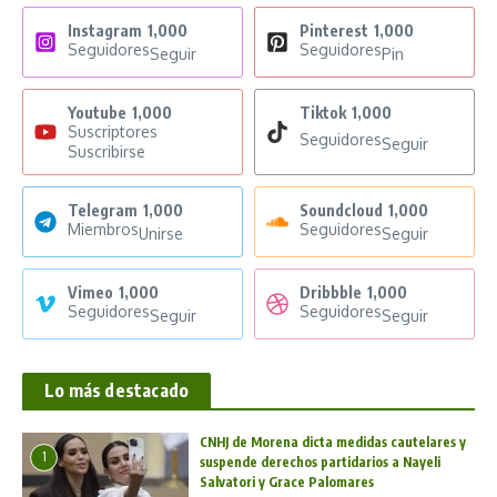
Instagram
1,000
Pinterest
1,000
Seguidores
Seguidores
Seguir
Pin
Youtube
1,000
Tiktok
1,000
Suscriptores
Seguidores
Seguir
Suscribirse
Telegram
1,000
Soundcloud
1,000
Miembros
Seguidores
Unirse
Seguir
Vimeo
1,000
Dribbble
1,000
Seguidores
Seguidores
Seguir
Seguir
Lo más destacado
CNHJ de Morena dicta medidas cautelares y
1
suspende derechos partidarios a Nayeli
Salvatori y Grace Palomares