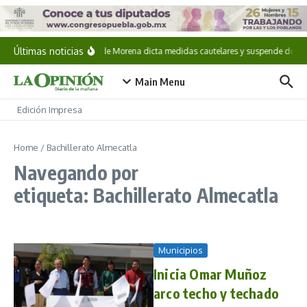
Saltar al contenido
Últimas noticias
CNHJ de Morena dicta medidas cautelares y suspende derecho
Main Menu
Edición Impresa
Home
/
Bachillerato Almecatla
Navegando por
etiqueta: Bachillerato Almecatla
Municipios
Inicia Omar Muñoz
arco techo y techado