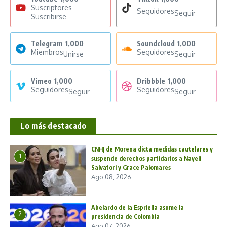
Suscriptores
Seguidores
Seguir
Suscribirse
Telegram
1,000
Soundcloud
1,000
Miembros
Seguidores
Unirse
Seguir
Vimeo
1,000
Dribbble
1,000
Seguidores
Seguidores
Seguir
Seguir
Lo más destacado
CNHJ de Morena dicta medidas cautelares y
1
suspende derechos partidarios a Nayeli
Salvatori y Grace Palomares
Ago 08, 2026
Abelardo de la Espriella asume la
2
presidencia de Colombia
Ago 07, 2026