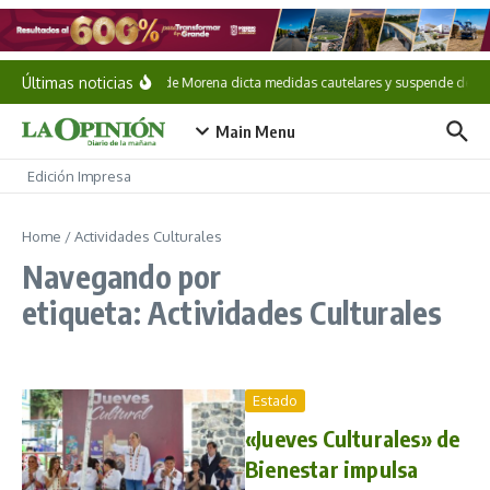
Saltar al contenido
Últimas noticias
CNHJ de Morena dicta medidas cautelares y suspende derecho
Main Menu
Edición Impresa
Home
/
Actividades Culturales
Navegando por
etiqueta: Actividades Culturales
Estado
«Jueves Culturales» de
Bienestar impulsa