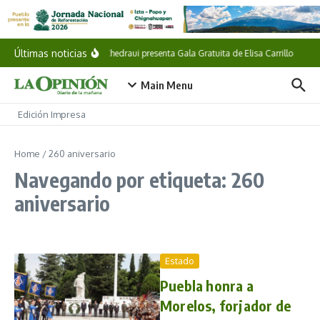
Saltar al contenido
Últimas noticias
Pepe Chedraui presenta Gala Gratuita de Elisa Carrillo
She
Main Menu
Edición Impresa
Home
/
260 aniversario
Navegando por etiqueta: 260
aniversario
Estado
Puebla honra a
Morelos, forjador de