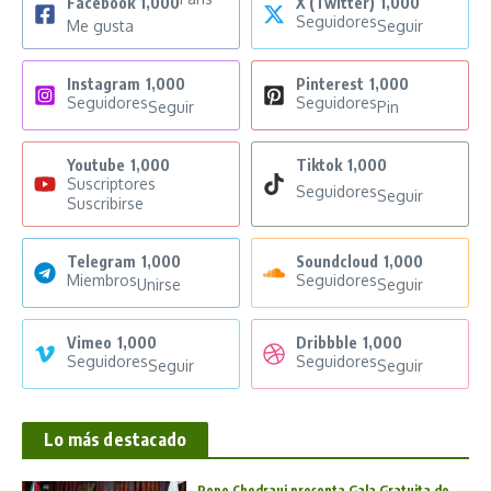
Facebook
1,000
X (Twitter)
1,000
Seguidores
Me gusta
Seguir
Instagram
1,000
Pinterest
1,000
Seguidores
Seguidores
Seguir
Pin
Youtube
1,000
Tiktok
1,000
Suscriptores
Seguidores
Seguir
Suscribirse
Telegram
1,000
Soundcloud
1,000
Miembros
Seguidores
Unirse
Seguir
Vimeo
1,000
Dribbble
1,000
Seguidores
Seguidores
Seguir
Seguir
Lo más destacado
Pepe Chedraui presenta Gala Gratuita de