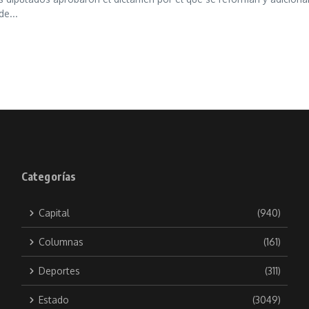
de...
Categorías
Capital
(940)
Columnas
(161)
Deportes
(311)
Estado
(3049)