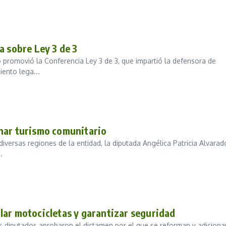
a sobre Ley 3 de 3
 promovió la Conferencia Ley 3 de 3, que impartió la defensora de
iento lega...
nar turismo comunitario
diversas regiones de la entidad, la diputada Angélica Patricia Alvarad
.
lar motocicletas y garantizar seguridad
 los diputados aprobaron el dictamen por el que se reforman y adiciona