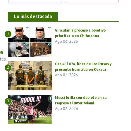
Lo más destacado
Vinculan a proceso a objetivo
1
prioritario en Chihuahua
Ago 06, 2026
es
tés,
Cae «El 07», líder de Los Rusos y
2
presunto homicida en Oaxaca
Ago 05, 2026
Messi brilla con doblete en su
3
regreso al Inter Miami
Ago 05, 2026