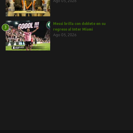
Ago 05, 2026
Messi brilla con doblete en su
3
regreso al Inter Miami
Ago 05, 2026