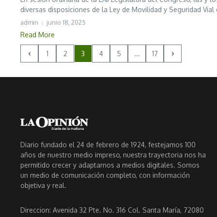
diversas disposiciones de la Ley de Movilidad y Seguridad Vial 
admin
junio 18, 2025
Read More
1
2
3
4
5
...
17
Diario fundado el 24 de febrero de 1924, festejamos 100
años de nuestro medio impreso, nuestra trayectoria nos ha
permitido crecer y adaptarnos a medios digitales. Somos
un medio de comunicación completo, con información
objetiva y real.
Direccion: Avenida 32 Pte. No. 316 Col. Santa María, 72080