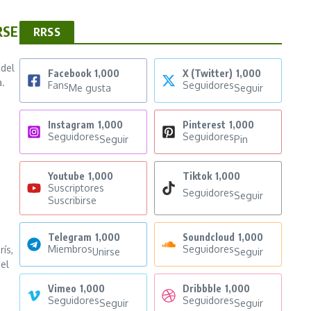
RSE
RRSS
 del
Facebook
1,000
X (Twitter)
1,000
a.
Fans
Seguidores
Me gusta
Seguir
Instagram
1,000
Pinterest
1,000
Seguidores
Seguidores
Seguir
Pin
Youtube
1,000
Tiktok
1,000
Suscriptores
Seguidores
Seguir
Suscribirse
Telegram
1,000
Soundcloud
1,000
Miembros
Seguidores
ís,
Unirse
Seguir
 el
Vimeo
1,000
Dribbble
1,000
Seguidores
Seguidores
Seguir
Seguir