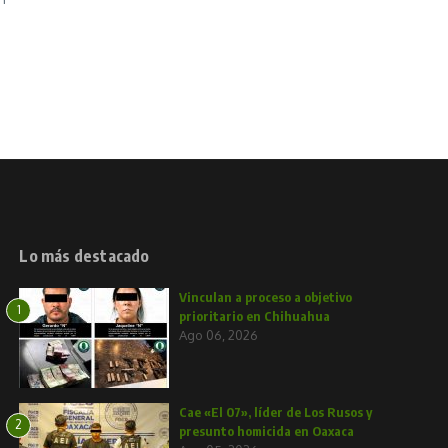
Lo más destacado
Vinculan a proceso a objetivo
1
prioritario en Chihuahua
Ago 06, 2026
Cae «El 07», líder de Los Rusos y
2
presunto homicida en Oaxaca