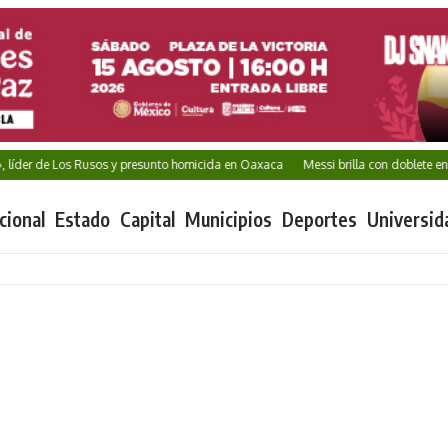
íder de Los Rusos y presunto homicida en Oaxaca
Messi brilla con doblete en su 
cional
Estado
Capital
Municipios
Deportes
Universid