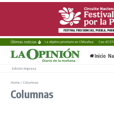
Saltar al contenido
Últimas noticias
Vinculan a proceso a objetivo prioritario en Chihuahua
Cae «El 07», l
Inicio
Na
Edición Impresa
Home
/
Columnas
Columnas