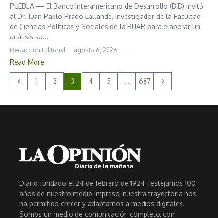
PUEBLA — El Banco Interamericano de Desarrollo (BID) invitó
al Dr. Juan Pablo Prado Lallande, investigador de la Facultad
de Ciencias Políticas y Sociales de la BUAP, para elaborar un
análisis so...
Redaccion Editorial
agosto 6, 2026
Read More
1
2
3
4
5
...
687
Diario fundado el 24 de febrero de 1924, festejamos 100
años de nuestro medio impreso, nuestra trayectoria nos
ha permitido crecer y adaptarnos a medios digitales.
Somos un medio de comunicación completo, con