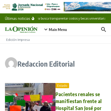
Saltar al contenido
Últimas noticias
Iniciativa busca transparentar costos y becas universitarias
Main Menu
Edición Impresa
Redaccion Editorial
Estado
Pacientes renales se
manifiestan frente al
Hospital San José por